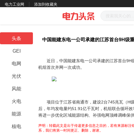
电力工业网
添加到收藏夹
头条
中国能建东电一公司承建的江苏首台9H级
GEI
近日，中国能建东电一公司承建的江苏首台9H级
电网
机组首次并网一次成功。
光伏
风能
火电
项目位于江苏省南通市，建设2台745兆瓦（H级
后，
年均发电量约51.91亿千瓦时，机组联合循环效
能源
将进一步优化区域能源结构、补强电网顶峰调峰保
声明：转载此文是出于传递更多信息之目的，若有来源标注错
核电
系，我们将第一时间更正、删除，谢谢。