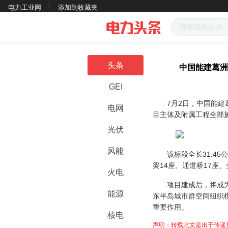
电力工业网
添加到收藏夹
头条
中国能建葛洲
GEI
7月2日，中国能建葛
电网
目主体及附属工程全部
光伏
风能
该标段全长31.45公
梁14座、通道桥17座、
火电
项目建成后，将成为胶
能源
东半岛城市群空间组织
重要作用。
核电
声明：转载此文是出于传递