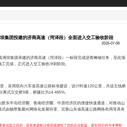
坝集团投建的济商高速（菏泽段）全面进入交工验收阶段
2026-07-08
洲坝集团承建的济商高速（菏泽段）一标段完成沥青摊铺任务，至此项
施工完成，正式进入交工验收冲刺阶段。
里，采用双向六车道高速公路标准建设，设计时速120公里，共设主线桥
分离式立交桥9座，桥隧比为14.485%。
东半岛经济圈、鲁南经济圈、中原经济区的便捷快速通道，对推动山
模式由轴带集聚向网络化发展转变、完善山东省高速公路网络布局等具有
更多信息之目的，若有来源标注错误或侵犯了您的合法权益，请在30日内与本网联