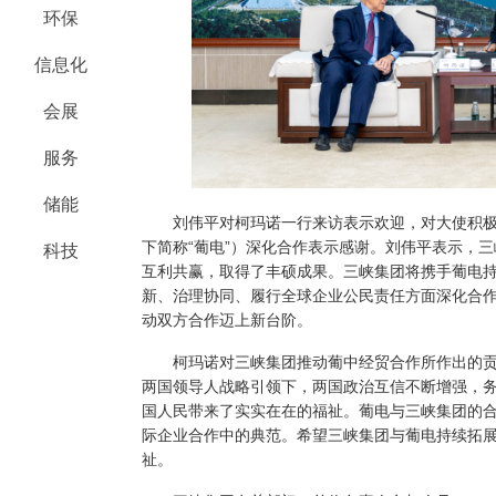
环保
信息化
会展
服务
储能
刘伟平对柯玛诺一行来访表示欢迎，对大使积极
下简称“葡电”）深化合作表示感谢。刘伟平表示，
科技
互利共赢，取得了丰硕成果。三峡集团将携手葡电
新、治理协同、履行全球企业公民责任方面深化合
动双方合作迈上新台阶。
柯玛诺对三峡集团推动葡中经贸合作所作出的贡
两国领导人战略引领下，两国政治互信不断增强，
国人民带来了实实在在的福祉。葡电与三峡集团的
际企业合作中的典范。希望三峡集团与葡电持续拓
祉。