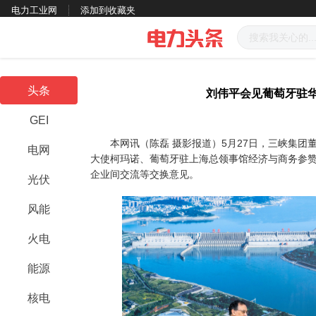
电力工业网
添加到收藏夹
头条
刘伟平会见葡萄牙驻
GEI
本网讯（陈磊 摄影报道）5月27日，三峡集团
电网
大使柯玛诺、葡萄牙驻上海总领事馆经济与商务参
企业间交流等交换意见。
光伏
风能
火电
能源
核电