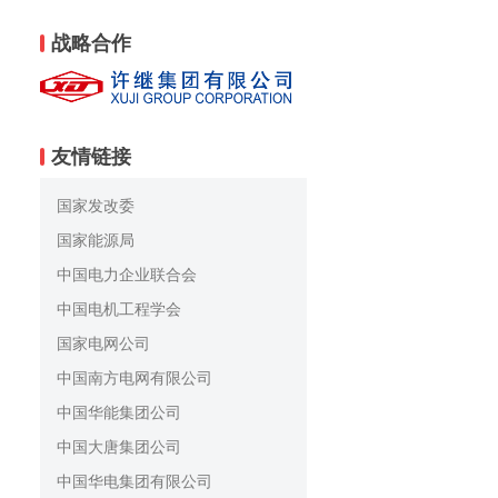
战略合作
友情链接
国家发改委
国家能源局
中国电力企业联合会
中国电机工程学会
国家电网公司
中国南方电网有限公司
中国华能集团公司
中国大唐集团公司
中国华电集团有限公司