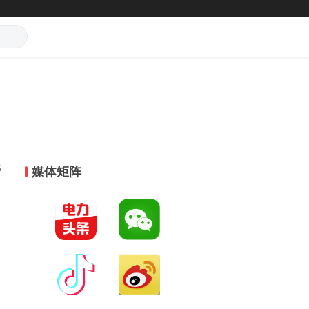
线
媒体矩阵