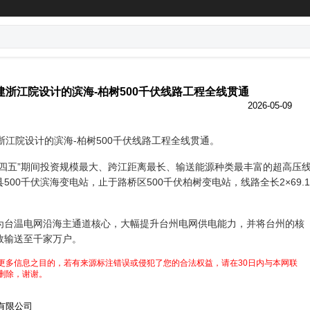
建浙江院设计的滨海-柏树500千伏线路工程全线贯通
2026-05-09
江院设计的滨海-柏树500千伏线路工程全线贯通。
十四五”期间投资规模最大、跨江距离最长、输送能源种类最丰富的超高压
500千伏滨海变电站，止于路桥区500千伏柏树变电站，线路全长2×69.1
温电网沿海主通道核心，大幅提升台州电网供电能力，并将台州的核
效输送至千家万户。
更多信息之目的，若有来源标注错误或侵犯了您的合法权益，请在30日内与本网联
删除，谢谢。
有限公司