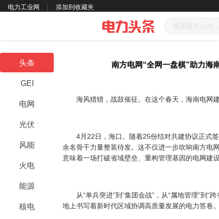
电力工业网
添加到收藏夹
头条
南方电网“全网一盘棋”助力海
GEI
海风猎猎，战鼓催征。在这个春天，海南电网建
电网
光伏
4月22日，海口。随着25份结对共建协议正式签
风能
余名骨干力量整装待发。这不仅进一步吹响南方电网在
意味着一场打破省域壁垒、重构管理基因的电网建
火电
能源
从“单兵突进”到“集团会战”，从“属地管理”到“
地上书写着新时代区域协调高质量发展的电力答卷
核电