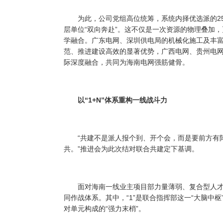
为此，公司党组高位统筹，系统内择优选派的25
层单位“双向奔赴”。这不仅是一次资源的物理叠加
学融合。广东电网、深圳供电局的机械化施工及丰
范、推进建设高效的显著优势，广西电网、贵州电
际深度融合，共同为海南电网强筋健骨。
以“1+N”体系重构一线战斗力
“共建不是派人报个到、开个会，而是要前方有阵
共。”推进会为此次结对联合共建定下基调。
面对海南一线业主项目部力量薄弱、复合型人才短缺
同作战体系。其中，“1”是联合指挥部这一“大脑中枢
对单元构成的“强力末梢”。