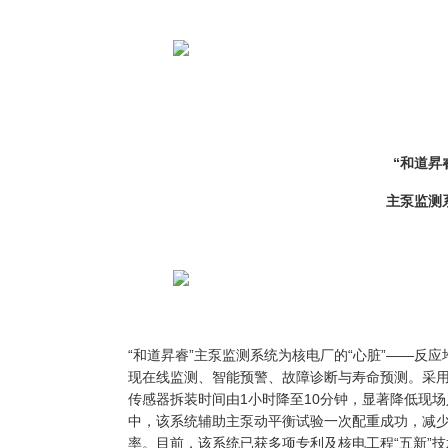
“和道昇
主泵监测
“和道昇睿”主泵监测系统为核电厂的“心脏”——反
现在线监测、智能预警、故障诊断与寿命预测。采用
传感器拆装时间由1小时降至10分钟，显著降低现
中，该系统辅助主泵动平衡试验一次配重成功，减少
率。目前，该系统已获多项专利及核电工程“五新”