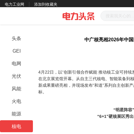
电力工业网
添加到收藏夹
头条
中广核亮相2026年中
GEI
电网
4月22日，以“创新引领合作赋能 推动核工业可持续
光伏
在北京展览馆开幕。从自主三代核电、智能装备到
新成果重磅亮相，并现场发布“和道”系列自主创新
风能
标。
火电
“明星阵容
能源
“6+1”硬核展区秀
核电