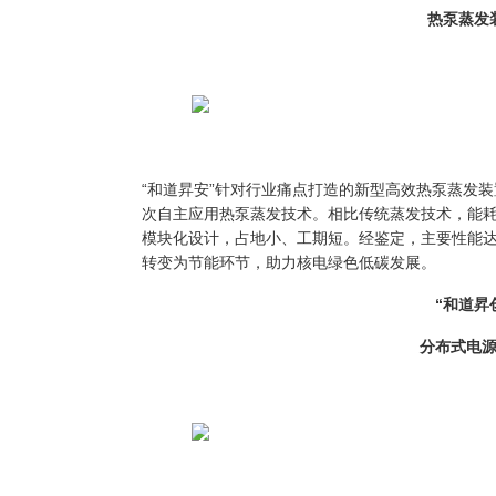
热泵蒸发
“和道昇安”针对行业痛点打造的新型高效热泵蒸发
次自主应用热泵蒸发技术。相比传统蒸发技术，能耗
模块化设计，占地小、工期短。经鉴定，主要性能
转变为节能环节，助力核电绿色低碳发展。
“和道昇
分布式电