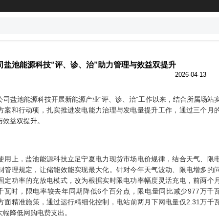
司盐池能源科技“评、诊、治”助力管理与效益双提升
2026-04-13
盐池能源科技开展新能源产业“评、诊、治”工作以来，结合所属场站
方案和行动项，扎实推进发电能力治理与发电量提升工作，通过三个月
与效益双提升。
用上，盐池能源科技立足宁夏电力现货市场电价规律，结合天气、限
制管理规定，让储能效能实现最大化。针对今年天气波动、限电增多的
固定功率的充放电模式，改为根据实时限电功率幅度灵活充电，前两个
万千瓦时，限电率较去年同期降低6个百分点，限电量同比减少977万千
方面精准施策，通过运行精细化控制，电站前两月下网电量仅2.31万千
大幅降低网购电费支出。