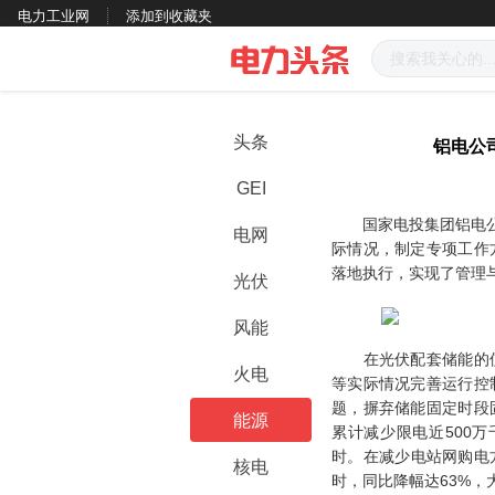
电力工业网
添加到收藏夹
头条
铝电公
GEI
国家电投集团铝电公司
电网
际情况，制定专项工作
落地执行，实现了管理
光伏
风能
在光伏配套储能的使
火电
等实际情况完善运行控
题，摒弃储能固定时段
能源
累计减少限电近500
时。在减少电站网购电
核电
时，同比降幅达63%，