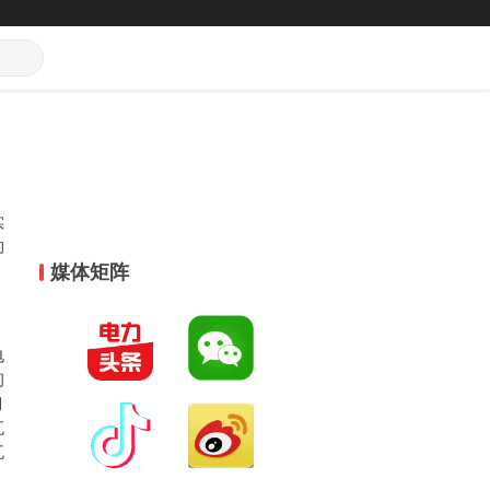
实
的
媒体矩阵
电
问
月
瓦
瓦