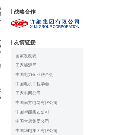
精
战略合作
同
个
去
友情链接
情
电
国家发改委
工
国家能源局
电
中国电力企业联合会
了
中国电机工程学会
营
国家电网公司
运
中国南方电网有限公司
中国华能集团公司
中国大唐集团公司
中国华电集团有限公司