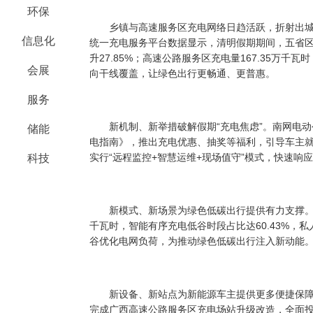
环保
乡镇与高速服务区充电网络日趋活跃，折射出城
信息化
统一充电服务平台数据显示，清明假期期间，五省区乡
升27.85%；高速公路服务区充电量167.35万千瓦
会展
向干线覆盖，让绿色出行更畅通、更普惠。
服务
新机制、新举措破解假期“充电焦虑”。南网电动公
储能
电指南》，推出充电优惠、抽奖等福利，引导车主
实行“远程监控+智慧运维+现场值守”模式，快速响
科技
新模式、新场景为绿色低碳出行提供有力支撑。在
千瓦时，智能有序充电低谷时段占比达60.43%，私
谷优化电网负荷，为推动绿色低碳出行注入新动能
新设备、新站点为新能源车主提供更多便捷保障
完成广西高速公路服务区充电场站升级改造，全面