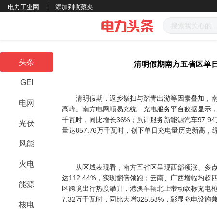
电力工业网
添加到收藏夹
头条
清明假期南方五省区单
GEI
清明假期，返乡祭扫与踏青出游等因素叠加，南
电网
高峰。南方电网顺易充统一充电服务平台数据显示，4月
千瓦时，同比增长36%；累计服务新能源汽车97.94
光伏
量达857.76万千瓦时，创下单日充电量历史新高
风能
火电
从区域表现看，南方五省区呈现西部领涨、多点
达112.44%，实现翻倍领跑；云南、广西增幅均
能源
区跨境出行热度攀升，港澳车辆北上带动欧标充电
7.32万千瓦时，同比大增325.58%，彰显充电设
核电