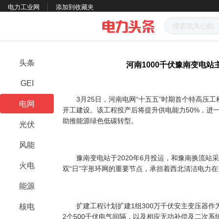
电力工业网
添加到收藏夹
头条
河南1000千伏豫南变电
GEI
3月25日，河南电网“十五五”时期首个特高压工程
电网
开工建设。该工程投产后将提升供电能力50%，进
助推能源绿色低碳转型。
光伏
风能
豫南变电站于2020年6月投运，和豫南换流站采
火电
双“日”字形环网的重要节点，承担着西北清洁电力
能源
扩建工程计划扩建1组300万千伏安主变压器作为2
核电
2个500千伏电气间隔，以及相应无功补偿及二次系