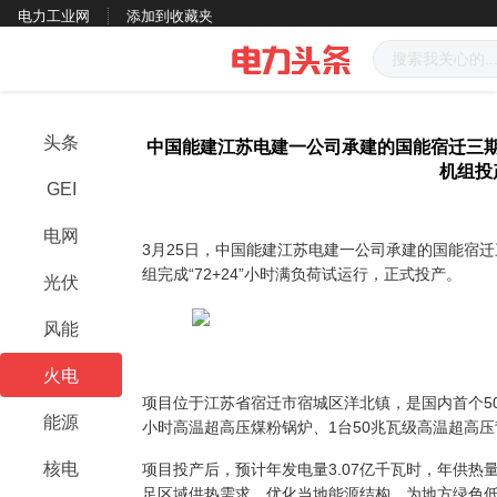
电力工业网
添加到收藏夹
头条
中国能建江苏电建一公司承建的国能宿迁三期
机组投
GEI
电网
3月25日，中国能建江苏电建一公司承建的国能宿迁
组完成“72+24”小时满负荷试运行，正式投产。
光伏
风能
火电
项目位于江苏省宿迁市宿城区洋北镇，是国内首个50
能源
小时高温超高压煤粉锅炉、1台50兆瓦级高温超高
核电
项目投产后，预计年发电量3.07亿千瓦时，年供热量
足区域供热需求，优化当地能源结构，为地方绿色