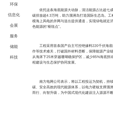
环保
依托这条海底能源大动脉，清洁能源占比超七成
信息化
碳排放超4.3万吨，助力涠洲岛打造国际生态岛。
模海上风电的并网与送出提供通道，实现绿电就近消
会展
色能源的“枢纽点”。
服务
工程采用首条国产自主可控绝缘料220千伏海底
储能
作等技术难关，打破国外材料垄断，保障能源产业
从海床下25米穿越珊瑚礁保护区，减少85%海底
科技
程建设与生态保护协同发展。
南方电网公司表示，将以工程投运为契机，持续
碳、安全高效的现代能源体系，以电力硬核支撑涠
而行、向智升级，为中国式现代化建设注入源源不