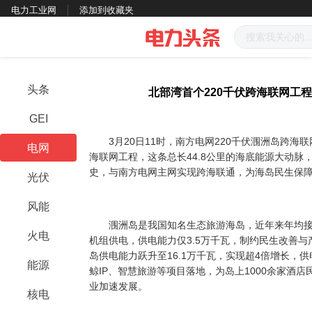
电力工业网
添加到收藏夹
头条
北部湾首个220千伏跨海联网工程
GEI
3月20日11时，南方电网220千伏涠洲岛跨海联
电网
海联网工程，这条总长44.8公里的海底能源大动脉
史，与南方电网主网实现跨海联通，为海岛民生保
光伏
风能
涠洲岛是我国知名生态旅游海岛，近年来年均接待
火电
机组供电，供电能力仅3.5万千瓦，制约民生改善与
岛供电能力跃升至16.1万千瓦，实现超4倍增长，
能源
鲸IP、智慧旅游等项目落地，为岛上1000余家酒
业加速发展。
核电