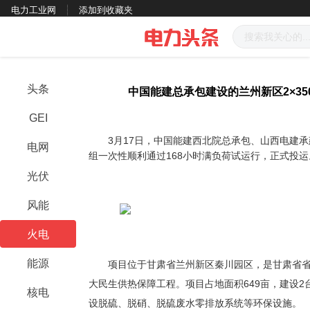
电力工业网
添加到收藏夹
头条
中国能建总承包建设的兰州新区2×3
GEI
3月17日，中国能建西北院总承包、山西电建承建
电网
组一次性顺利通过168小时满负荷试运行，正式投运
光伏
风能
火电
能源
项目位于甘肃省兰州新区秦川园区，是甘肃省省
大民生供热保障工程。项目占地面积649亩，建设2
核电
设脱硫、脱硝、脱硫废水零排放系统等环保设施。