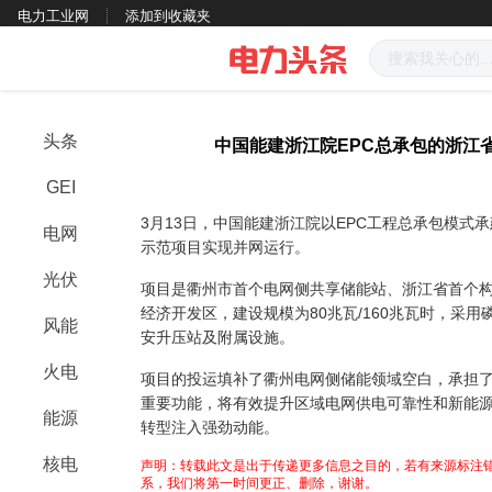
电力工业网
添加到收藏夹
头条
中国能建浙江院EPC总承包的浙江
GEI
3月13日，中国能建浙江院以EPC工程总承包模式承
电网
示范项目实现并网运行。
光伏
项目是衢州市首个电网侧共享储能站、浙江省首个
经济开发区，建设规模为80兆瓦/160兆瓦时，采用
风能
安升压站及附属设施。
火电
项目的投运填补了衢州电网侧储能领域空白，承担
重要功能，将有效提升区域电网供电可靠性和新能
能源
转型注入强劲动能。
核电
声明：转载此文是出于传递更多信息之目的，若有来源标注错
系，我们将第一时间更正、删除，谢谢。