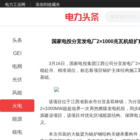
电力工业网
添加到收藏夹
头条
国家电投分宜发电厂2×1000兆瓦机组
GEI
3月16日，国家电投集团江西公司分宜发电厂2×1
电网
稳起吊、精准就位，标志着项目锅炉主体结构施工
基础。
光伏
风能
该项目位于江西省新余市分宜县双林镇，为分宜电
火电
2×1000MW超超临界一次再热燃煤发电机组，同
源建设项目，该项目对优化区域能源结构、保障电
能源
义。
核电
本次吊装的大板梁为锅炉钢结构关键承重构件，长29.