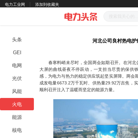
电力工业网
添加到收藏夹
头条
河北公司良村热电护
GEI
春寒料峭未尽时，全国两会如期召开。在河北公
电网
大屏的曲线昼夜不停跃动，一支担当尽责的保供
感，为电力与热力的稳定供应筑起坚实屏障。两会
光伏
成发电量6673.2万千瓦时、供热量29.92万吉焦
顺利召开注入了温暖而坚定的能源力量。
风能
火电
能源
核电