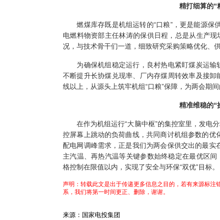
精打细算的“
燃煤库存既是机组运转的“口粮”，更是能源保供的
电燃料物资部主任林涛的保供日程，总是从生产现
况，与技术骨干们一道，细致研究采购策略优化、
为确保机组稳定运行，良村热电紧盯煤炭运输轨
不断提升长协煤兑现率、厂内存煤周转效率及接卸
线以上，从源头上筑牢机组“口粮”保障，为两会期
精准维稳的“
在作为机组运行“大脑中枢”的集控室里，发电分
控屏幕上跳动的负荷曲线，共同商讨机组参数的优
配电网调峰需求，正是我们为两会保供交出的最实
主汽温、再热汽温等关键参数始终稳定在最优区间
格控制在限值以内，实现了安全与环保“双优”目标。
声明：转载此文是出于传递更多信息之目的，若有来源标注错
系，我们将第一时间更正、删除，谢谢。
来源：国家电投集团