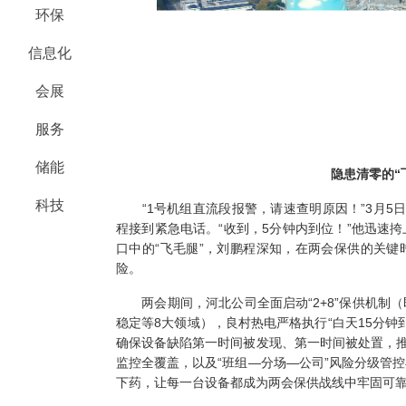
环保
信息化
会展
服务
储能
隐患清零的“
科技
“1号机组直流段报警，请速查明原因！”3月5
程接到紧急电话。“收到，5分钟内到位！”他迅速
口中的“飞毛腿”，刘鹏程深知，在两会保供的关
险。
两会期间，河北公司全面启动“2+8”保供机制
稳定等8大领域），良村热电严格执行“白天15分钟
确保设备缺陷第一时间被发现、第一时间被处置，推
监控全覆盖，以及“班组―分场―公司”风险分级管
下药，让每一台设备都成为两会保供战线中牢固可靠