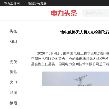
电力工业网
添加到收藏夹
头条
输电线路无人机X光检测飞
GEI
电网
2026年3月4日，由中国电机工程学会电力空
空间技术有限公司联合主办的输电线路无人机X光
光伏
委会副主任委员、国网电力空间技术有限公司总工
风能
火电
能源
核电