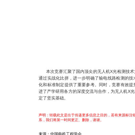
本次竞赛汇聚了国内顶尖的无人机X光检测技术
通过实战化比拼，进一步明确了输电线路检测的技
化和标准制定提供了重要参考。同时，竞赛有效提
进了产学研用各方的深度交流与合作，为无人机X
定了坚实基础。
声明：转载此文是出于传递更多信息之目的，若有来源标注错
系，我们将第一时间更正、删除，谢谢。
来源：中国电机工程学会