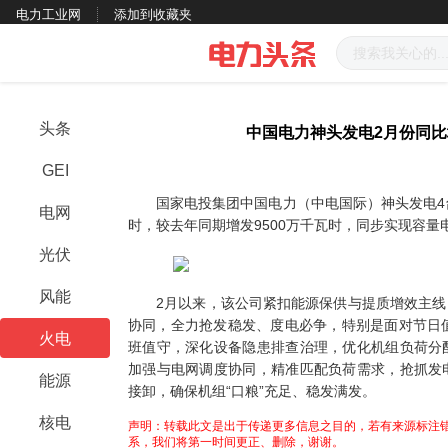
电力工业网
添加到收藏夹
头条
中国电力神头发电2月份同比
GEI
国家电投集团中国电力（中电国际）神头发电4台火
电网
时，较去年同期增发9500万千瓦时，同步实现容量
光伏
风能
2月以来，该公司紧扣能源保供与提质增效主线
协同，全力抢发稳发、度电必争，特别是面对节日
火电
班值守，深化设备隐患排查治理，优化机组负荷分
加强与电网调度协同，精准匹配负荷需求，抢抓发
能源
接卸，确保机组“口粮”充足、稳发满发。
核电
声明：转载此文是出于传递更多信息之目的，若有来源标注错
系，我们将第一时间更正、删除，谢谢。