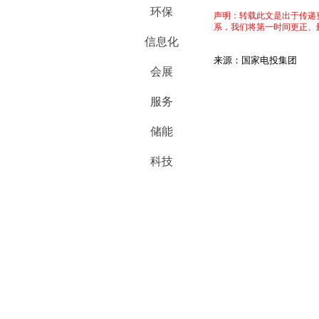
环保
声明：转载此文是出于传递
系，我们将第一时间更正、
信息化
来源：国家电投集团
会展
服务
储能
科技