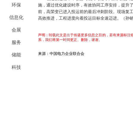
环保
施，通过优化建设时序，有效协同工序安排，提升了
前，高荣变已进入投运前的最后冲刺阶段。现场复
信息化
高效推进，工程进度向着投运目标全速迈进。（
孙铭
会展
声明：转载此文是出于传递更多信息之目的，若有来源标注错
系，我们将第一时间更正、删除，谢谢。
服务
来源：中国电力企业联合会
储能
科技