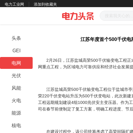
电力工业网
添加到收藏夹
头条
江苏年度首个500千伏
GEI
2月26日，江苏盐城高荣500千伏输变电工程正
电网
网重点工程，为区域电力可靠供应和经济社会发展
光伏
风能
江苏盐城高荣500千伏输变电工程位于盐城市亭湖
荣220千伏变电站升压为500千伏变电站，此次新建1
火电
工程远期规划建设4组1000兆伏安主变压器。作为
司在春节前便制定了复工方案，明确工程进度、节
能源
核电
在建设过程中，该公司统筹考虑了高荣间隔扩建