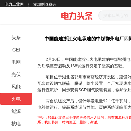
电力工业网
添加到收藏夹
头条
中国能建浙江火电承建的中煤鄂州电厂四
GEI
2月10日，中国能建浙江火电承建的中煤鄂州电
电网
为后续整套启动及168试运行奠定了坚实的基础。
光伏
项目位于湖北省鄂州市葛店经济开发区，建设2台
配套建设烟气脱硫、脱硝、除尘装置，全厂实现废水
风能
运行直流炉，同步安装SCR烟气脱硝装置，锅炉采
火电
两台机组投产后，设计年发电量92.1亿千瓦时
电补偿运行、提高系统调节性能、缓解系统调峰压
能源
声明：转载此文是出于传递更多信息之目的，若有来源标注错
系，我们将第一时间更正、删除，谢谢。
核电