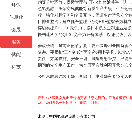
购等关键环节，提级管理与“开小灶”整治并举，进
环保
色氢氨醇、压缩空气储能等新质生产力项目生产运营
程，强化对标学习和交叉互检，保证生产运营安全
信息化
目排查整治，建立健全监理业务QHSE监管长效机
要切实提升QHSE竞争力，紧扣本质安全型企业建设
会展
快构建科学的QHSE竞争力评价体系，以评促改、以
服务
会议强调，当前正值节后复工复产高峰和全国两会
复杂。要紧扣“三个务必”“两个必须到”要求，以常
储能
责任、方案措施、安全培训、风险隐患管控、严管严
期间的安全生产工作，为全国两会胜利召开营造安
科技
公司总助总师级干部，各部门、事业部主要负责人
声明：转载此文是出于传递更多信息之目的，若有来源标注错
系，我们将第一时间更正、删除，谢谢。
来源：中国能源建设股份有限公司