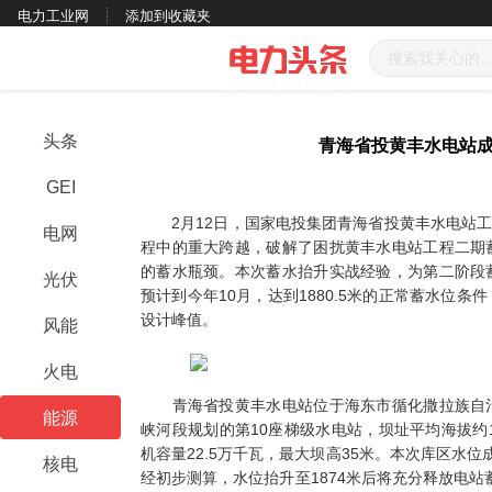
电力工业网
添加到收藏夹
头条
青海省投黄丰水电站成
GEI
2月12日，国家电投集团青海省投黄丰水电站工程
电网
程中的重大跨越，破解了困扰黄丰水电站工程二期
的蓄水瓶颈。本次蓄水抬升实战经验，为第二阶段
光伏
预计到今年10月，达到1880.5米的正常蓄水位
设计峰值。
风能
火电
青海省投黄丰水电站位于海东市循化撒拉族自治
能源
峡河段规划的第10座梯级水电站，坝址平均海拔约1
机容量22.5万千瓦，最大坝高35米。本次库区水
核电
经初步测算，水位抬升至1874米后将充分释放电站