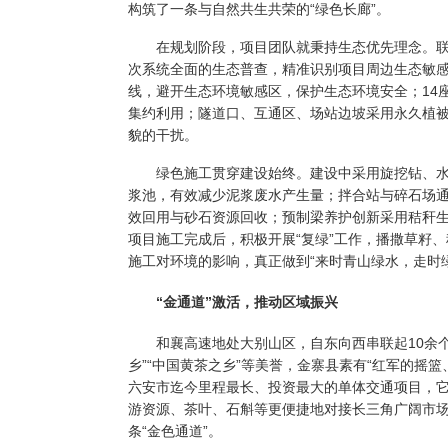
构筑了一条与自然共生共荣的“绿色长廊”。
在规划阶段，项目团队就秉持生态优先理念。联
次系统全面的生态普查，精准识别项目周边生态敏感
线，避开生态环境敏感区，保护生态环境安全；14
集约利用；隧道口、互通区、场站边坡采用永久植
貌的干扰。
绿色施工贯穿建设始终。建设中采用旋挖钻、水
浆池，有效减少泥浆废水产生量；拌合站与碎石场
效回用与砂石资源回收；预制梁养护创新采用秸秆生
项目施工完成后，积极开展“复绿”工作，播撒草籽
施工对环境的影响，真正做到“来时青山绿水，走时
“金通道”激活，推动区域振兴
和襄高速地处大别山区，自东向西串联起10余个
乡”“中国黄茶之乡”等美誉，金寨县素有“红军的摇
六安市迄今里程最长、投资最大的单体交通项目，它
游资源、茶叶、石斛等更便捷地对接长三角广阔市
条“金色通道”。