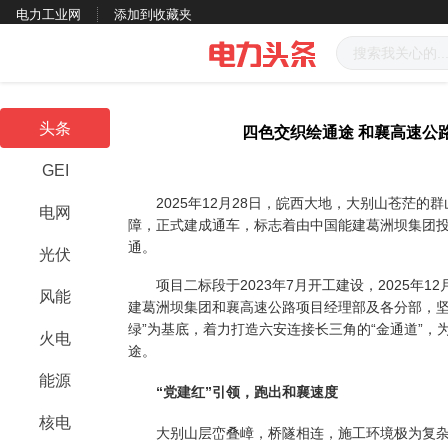
电力工业网
添加到收藏夹
头条
四色交织绘通途 和襄高速公
GEI
2025年12月28日，皖西大地，大别山苍茫的
电网
障，正式建成通车，标志着由中国能建葛洲坝集团
通。
光伏
项目二标段于2023年7月开工建设，2025年1
风能
建葛洲坝集团和襄高速公路项目经理部及各分部，坚持
绿”为基底，着力打造六安连接长三角的“金通道”
火电
途。
能源
“党建红”引领，跑出和襄速度
核电
大别山层峦叠嶂，桥隧相连，施工环境极为复杂，4