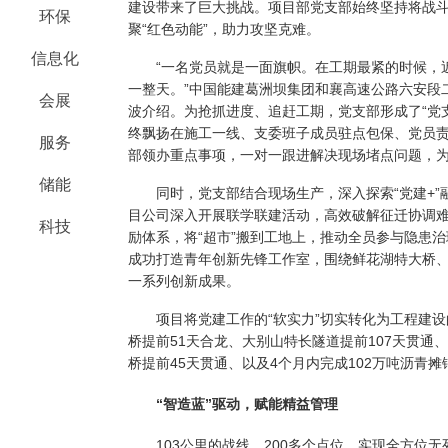
建设带来了巨大挑战。项目部党支部始终坚持将战
环保
聚“红色动能”，助力攻坚克难。
信息化
“一名党员就是一面旗帜。在工期最紧的时候，近
一整天。”中国能建葛洲坝集团和襄高速公路六安段
会展
波介绍。为抢抓进度、追赶工期，党支部形成了“党
终飘扬在施工一线、支委班子成员驻点包保、党员
服务
部领办重点事项，一对一跟进解决现场堵点问题，
储能
同时，党支部结合现场生产，深入探索“党建+”融
目公司深入开展联学联建活动，高效破解征迁协调难题
科技
励体系，将“超市”搬到工地上，推动全员参与隐患治
成功打造青年创新先锋工作室，围绕鲜花湖特大桥
一系列创新成果。
项目将党建工作的“软实力”切实转化为工程建设的
桥提前51天合龙、大别山特长隧道提前107天贯通
桥提前45天贯通、以及4个月内完成102万吨沥青摊
“智造蓝”驱动，赋能精益管理
103公里的战线，200多个点位，实现全方位无