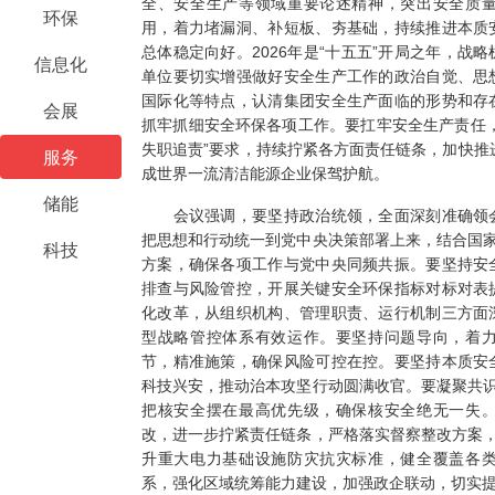
全、安全生产等领域重要论述精神，突出安全质
环保
用，着力堵漏洞、补短板、夯基础，持续推进本质
总体稳定向好。2026年是“十五五”开局之年，战
信息化
单位要切实增强做好安全生产工作的政治自觉、思
国际化等特点，认清集团安全生产面临的形势和存
会展
抓牢抓细安全环保各项工作。要扛牢安全生产责任
失职追责”要求，持续拧紧各方面责任链条，加快推进
服务
成世界一流清洁能源企业保驾护航。
储能
会议强调，要坚持政治统领，全面深刻准确领会
把思想和行动统一到党中央决策部署上来，结合国家
科技
方案，确保各项工作与党中央同频共振。要坚持安
排查与风险管控，开展关键安全环保指标对标对表
化改革，从组织机构、管理职责、运行机制三方面
型战略管控体系有效运作。要坚持问题导向，着
节，精准施策，确保风险可控在控。要坚持本质安
科技兴安，推动治本攻坚行动圆满收官。要凝聚共识
把核安全摆在最高优先级，确保核安全绝无一失
改，进一步拧紧责任链条，严格落实督察整改方案，
升重大电力基础设施防灾抗灾标准，健全覆盖各
系，强化区域统筹能力建设，加强政企联动，切实