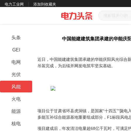
电力工业网
添加到收藏夹
头条
中国能建建筑集团承建的华能庆
GEI
近日，中国能建建筑集团承建的华能庆阳风光综合新
电网
吊装完成，为后续并网发电筑牢坚实基础。
光伏
风能
火电
项目位于甘肃省环县虎洞镇，是国家“十四五”“陇电
能源
多能互补综合能源基地重要组成部分，F1标段风电总容
核电
项目建成后，年发清洁电量超68亿千瓦时，可满足约