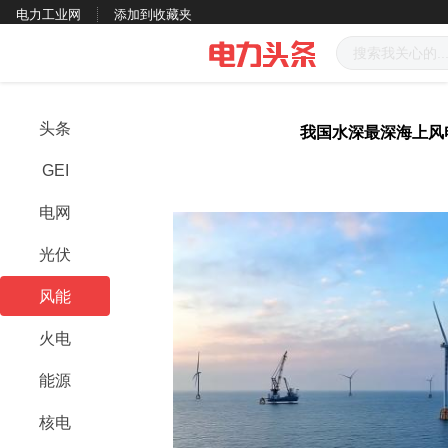
电力工业网
添加到收藏夹
头条
我国水深最深海上风
GEI
电网
光伏
风能
火电
能源
核电