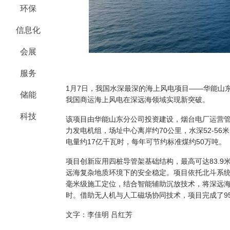
环保
信息化
会展
服务
1月7日，我国水深最深的海上风电项目——华能山
储能
我国商运海上风电在深远海领域实现新突破。
科技
该项目由华能山东分公司投资建设，烟台电厂运营管理
力发电机组，场址中心离岸约70公里，水深52-5
电量约17亿千瓦时，每年可节约标准煤约50万吨。
项目创新应用四桩导管架基础结构，最高可达83.
远海复杂地质环境下的安全稳定。项目依托北斗系
毫米级施工定位，结合智能辅助沉放技术，将深远海
时。借助无人机与人工磁场协同技术，项目完成了95
文字：李佳明 吕红芳