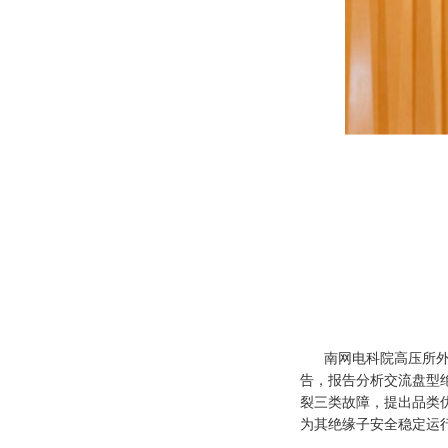
南网电科院高压所
告，报告分析交流盘型
裂三类故障，提出品类
为其绝缘子安全稳定运