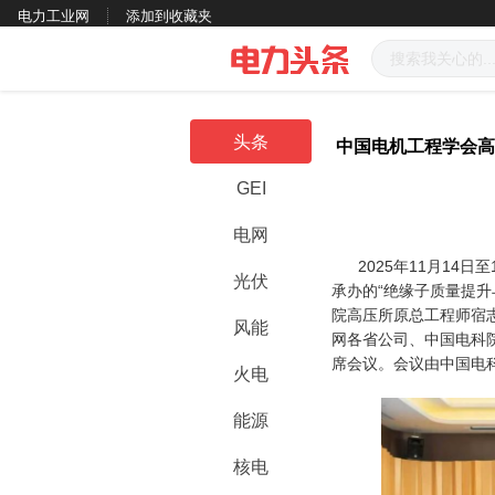
电力工业网
添加到收藏夹
头条
中国电机工程学会高
GEI
电网
2025年11月1
光伏
承办的“绝缘子质量提
院高压所原总工程师宿
风能
网各省公司、中国电科
席会议。会议由中国电
火电
能源
核电