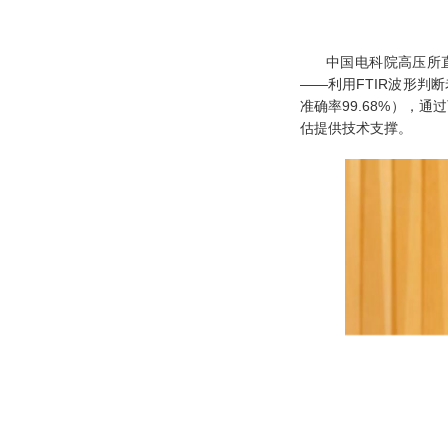
中国电科院高压所直
——利用FTIR波形判断
准确率99.68%），
估提供技术支撑。