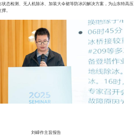
出状态检测、无人机除冰、加装大伞裙等防冰闪解决方案，为山东特高压
支撑。
刘嵘作主旨报告