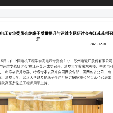
电压专业委员会绝缘子质量提升与运维专题研讨会在江苏苏州召
开
2025-12-01
4日至15日，由中国电机工程学会高电压专委会主办、苏州电瓷厂股份有限公司
升与运维专题研讨会”在江苏苏州成功召开。清华大学梁曦东教授、中国电
志一出席会议并致辞。特邀专家以及来自国网设备部、国网各省公司、南
院、清华大学、武汉大学以及绝缘子生产厂家共56家单位的百余位代表出
科院高压所副总工程师周军主持。