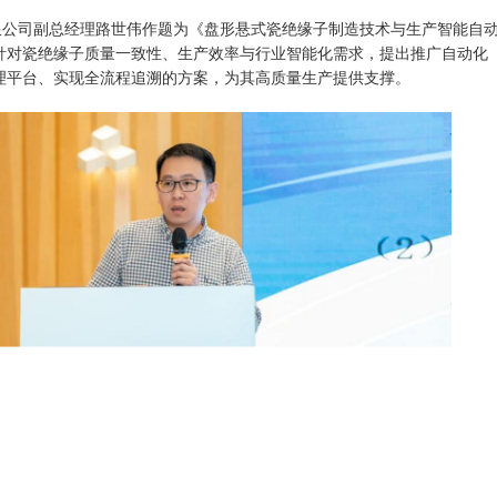
限公司副总经理路世伟作题为《盘形悬式瓷绝缘子制造技术与生产智能自
针对瓷绝缘子质量一致性、生产效率与行业智能化需求，提出推广自动化
理平台、实现全流程追溯的方案，为其高质量生产提供支撑。