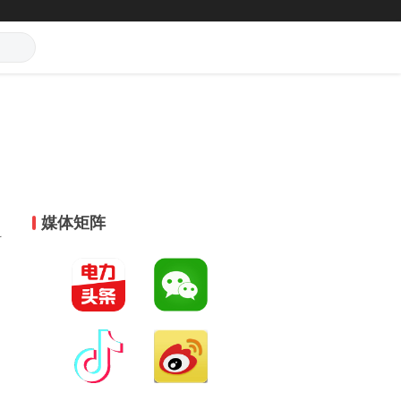
媒体矩阵
科