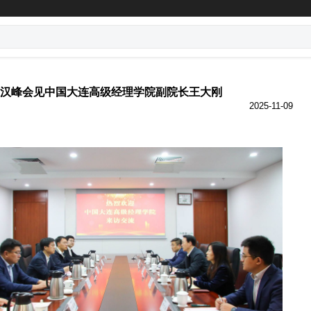
汉峰会见中国大连高级经理学院副院长王大刚
2025-11-09