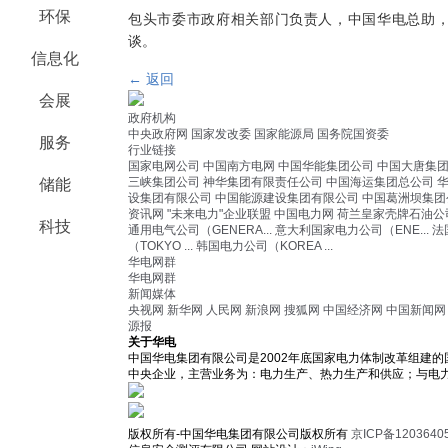
环保
包头市委市政府相关部门负责人，中国华电总助
谈。
信息化
← 返回
会展
政府机构
中央政府网
国家发改委
国家能源局
国务院国资委
服务
行业链接
国家电网公司
中国南方电网
中国华能集团公司
中国大唐集
三峡集团公司
神华集团有限责任公司
中国海运集团总公司
储能
设集团有限公司
中国能源建设集团有限公司
中国葛洲坝集团
资讯网
"未来电力"企业联盟
中国电力网
荷兰皇家壳牌石油公司（
科技
通用电气公司（GENERA...
意大利国家电力公司（ENE...
法
（TOKYO ...
韩国电力公司（KOREA ...
华电网群
华电网群
新闻媒体
央视网
新华网
人民网
新浪网
搜狐网
中国经济网
中国新闻网
源报
关于华电
中国华电集团有限公司是2002年底国家电力体制改革组建
中央企业，主营业务为：电力生产、热力生产和供应；与电
版权所有-中国华电集团有限公司版权所有
京ICP备1203640