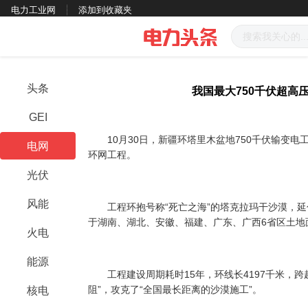
电力工业网
添加到收藏夹
头条
我国最大750千伏超高
GEI
10月30日，新疆环塔里木盆地750千伏输变电工
电网
环网工程。
光伏
风能
工程环抱号称“死亡之海”的塔克拉玛干沙漠，延伸
于湖南、湖北、安徽、福建、广东、广西6省区土地
火电
能源
工程建设周期耗时15年，环线长4197千米，跨
阻”，攻克了“全国最长距离的沙漠施工”。
核电