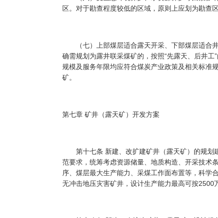
区。对于勘查程度较低的区域，原则上应划为勘查
（七）上部煤层适合露天开采、下部煤层适合井
确需规划为露井联采煤矿的，按照“先露天、后井工
规模及服务年限均应符合煤炭产业政策及相关标准
矿。
第七章 矿井（露天矿）开发方案
第十七条 新建、改扩建矿井（露天矿）的规划建
范要求，统筹考虑资源储量、地质构造、开采技术
序、煤层最大生产能力、采煤工作面布置等，科学
无冲击地压灾害矿井，设计生产能力最高可按2500