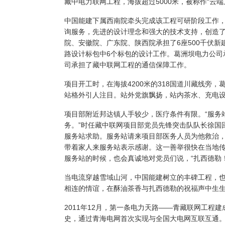
藏中电力联网工程，海拔超过
5000米，被称作“云
中国能建下属西南院牵头完成该工程可研阶段工作
询服务，先进的设计理念和强大的技术支持，创造
院、安徽院、广东院、陕西院承担了
6座500千伏
路设计标包中6个标包的设计工作。葛洲坝电力公司承
司承担了藏中联网工程的通信保障工作。
项目开工时，在海拔
4200米的318国道川藏线旁
站格外引人注目。站外党旗飘扬，站内茶水、充电
项目部附近邦达镇人手较少，医疗条件有限。
“服务
务。”时任藏中联网项目部党员先锋突击队队长徐国
服务站求助。服务站请来项目部医务人员为他救治
带着家人来服务站表示感谢。这一善举很快在当地
服务站的时候，也会真诚地对党员们说，“扎西德勒！
当电流穿越雪域山河，中国能建树立的丰碑工程，
相连的情谊，在酥油茶香与扎西德勒的祝福声中生
2011年12月，第一条电力天路——青藏联网工程
史，通过青海电网首次实现与全国大电网互联互通