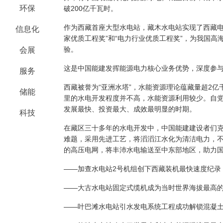
环保
破
2
00亿
千瓦时。
作为西藏
首座大型水电站
，
藏木水电站实现
了
西藏
信息化
家优质工程奖”和“电力行业优质工程奖”，为我国
验。
会展
这是中国
能
建发挥能源电力核心业务优势，深度参
服务
西藏被誉为
“亚洲水塔”，水能资源理论蕴藏量超2
储能
里的水电开发程度并不高，水能资源利用较少。
自
发展最快、投资最大、成效最明显的时期。
科技
在藏区三十多年的水电开发中，中国能建
建设者们
难题，采用先进工艺，
将滔滔江水化为清洁电力
，
的高压电网，将丰沛水电输送至中东部地区，助力
——
加查水电站
2号机组创下西藏装机最快速度纪录
——大古水电站固定式缆机
成为当时世界海拔最高
——叶巴滩水电站引水发电系统工程
成功解锁
混凝