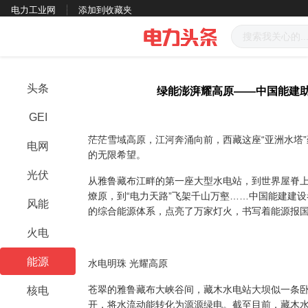
电力工业网
添加到收藏夹
头条
绿能澎湃耀高原——中国能建
GEI
茫茫雪域高原，江河奔涌向前，西藏这座
“亚洲水塔
电网
的无限希望。
光伏
从雅鲁藏布江畔的第一座大型水电站，到世界屋脊
燎原，到
“电力天路”飞架千山万壑……中国能建建
风能
的综合能源体系，
点亮了万家灯火，书写着能源报
火电
能源
水电明珠
光耀高原
苍翠的雅鲁藏布大峡谷间，藏木水电站大坝似一条
核电
开
，将水流动能转化为源源绿电
。
截至目前，
藏木