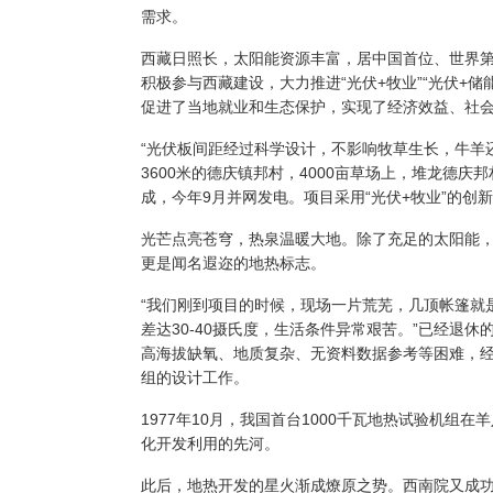
需求。
西藏日照长，太阳能资源
丰富，
居中国首位
、
世界
积极参与西藏建设，
大力推进
“光伏+牧业”“
光伏
+
储
促进
了
当地就业和生态保护，实现了经济效益、社
“
光伏板间距经过科学设计，不影响牧草生长，牛羊
3600米的德庆镇邦村，4000亩草场上，
堆龙德庆邦
成，
今年
9月并网发电。
项目采用
“光伏+牧业”的创
光芒点亮苍穹，热泉温暖大地。除了充足的太阳能
更是闻名遐迩的地热标志。
“我们刚到项目的时候，现场一片荒芜，几顶帐篷就
差达30-40摄氏度，生活条件异常艰苦。”已经退
高海拔缺氧、地质复杂、无资料数据参考等困难，
组的设计工作。
1977年10月，我国首台1000千瓦地热试验机组
在羊
化开发利用
的先河
。
此后，地热开发的星火渐成燎原之势。西南院
又
成