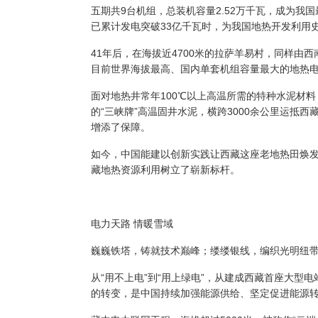
五期共
9台机组，总装机容量2.52万千瓦，成为我
已累计发电突破33亿千瓦时，为我国地热开发利用
41年后，在海拔近4700米的拉萨羊易村，同样由
目前世界海拔最高、国内单套机组容量最大的地热
面对地热井常年
100℃以上高温所需的特种水泥材
的“三峡牌”高温固井水泥，横跨3000余公里运抵
增添了保障。
如今，
中国能建
以
创新实践让
西藏
这座老地热田焕
藏地热资源
利用
树立了
崭新
标杆。
电力天路
情暖雪域
巍巍铁塔，铸就技术巅峰；缕缕银线，编织光明纽
从
“用不上电”到“用上绿电”，从建成西藏首座大型
的转变，是中国持续加强能源供给、坚定促进能源