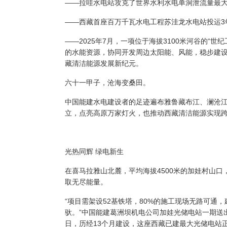
——拉哇水电站
攻克了
世界水利水电单洞泄流量最
——西藏首座百万千瓦水电工程苏洼龙水电站投运
3
——
2025年7月，
一项位于
海拔
3100米河谷的“世纪
的水能资源，协同开发周边太阳能、风能，稳步建
藏清洁能源发展新纪元
。
六十一甲子，沧海变桑田。
中国能建水电建设者的足迹遍布雅鲁藏布江、澜沧
立，点亮高原万家灯火，也推动西藏清洁能源实现
光热同辉
绿电新生
在喜马拉雅山北麓，平均海拔
4500米的加娃村山口
取无尽能量。
“
项目需架设
52基铁塔，80%的施工现场无路可通
驮。
”
中国能建
葛洲坝机电公司加娃光储电站一期送
日
，历经
13个月建设，这座西藏已建最大光储电站