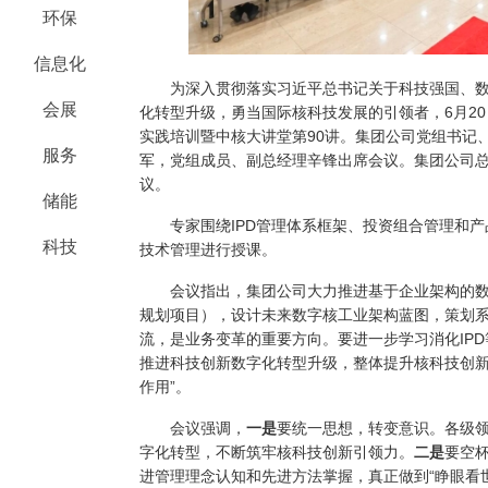
环保
信息化
为深入贯彻落实习近平总书记关于科技强国、数
会展
化转型升级，勇当国际核科技发展的引领者，6月20
实践培训暨中核大讲堂第90讲。集团公司党组书记
服务
军，党组成员、副总经理辛锋出席会议。集团公司
议。
储能
专家围绕IPD管理体系框架、投资组合管理和产
科技
技术管理进行授课。
会议指出，集团公司大力推进基于企业架构的数
规划项目），设计未来数字核工业架构蓝图，策划
流，是业务变革的重要方向。要进一步学习消化IP
推进科技创新数字化转型升级，整体提升核科技创新
作用”。
会议强调，
一是
要统一思想，转变意识。各级
字化转型，不断筑牢核科技创新引领力。
二是
要空
进管理理念认知和先进方法掌握，真正做到“睁眼看