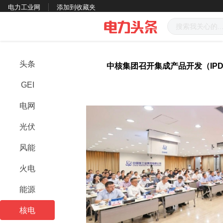
电力工业网
添加到收藏夹
头条
中核集团召开集成产品开发（IP
GEI
电网
光伏
风能
火电
能源
核电