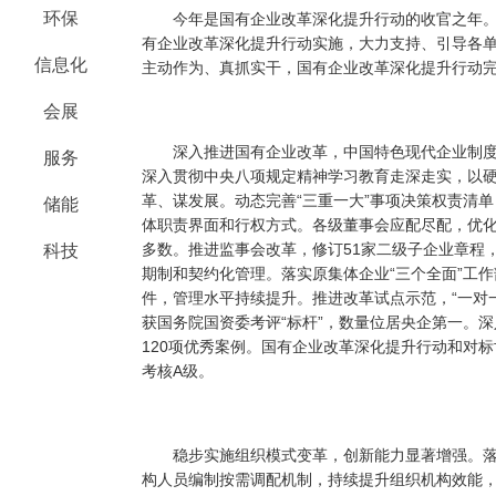
环保
今年是国有企业改革深化提升行动的收官之年。
有企业改革深化提升行动实施，大力支持、引导各
信息化
主动作为、真抓实干，国有企业改革深化提升行动完
会展
深入推进国有企业改革，中国特色现代企业制度
服务
深入贯彻中央八项规定精神学习教育走深走实，以
革、谋发展。动态完善“三重一大”事项决策权责清
储能
体职责界面和行权方式。各级董事会应配尽配，优
多数。推进监事会改革，修订51家二级子企业章程
科技
期制和契约化管理。落实原集体企业“三个全面”工
件，管理水平持续提升。推进改革试点示范，“一对一”
获国务院国资委考评“标杆”，数量位居央企第一。
120项优秀案例。国有企业改革深化提升行动和对
考核A级。
稳步实施组织模式变革，创新能力显著增强。落实
构人员编制按需调配机制，持续提升组织机构效能