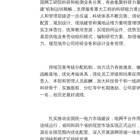
国网工研院科研和检测业务分离，有效集聚科研力量
建”机制运转顺畅，支撑服务重大工程的科研能力逐
人和管理层级进一步压减，科研体系不断完善。强
配置，规划设计、现场建管和属地运维力量明显增
实主体责任。统筹教培资源，实现协同运作、优势
基层供电业务劳动组织模式，编制研究方案。加强
力。规范地市公司经研业务和设计业务管理。
持续完善考核分配机制，动力活力有效激发。修
战略落地，优化考核体系，强化员工评级和结果应
责人、本部和管理人员薪酬，加大科技骨干和一线岗位
科研骨干，实施股权、分红等中长期激励。公司获评
一名，创历史最好成绩。
扎实推动全国统一电力市场建设，电网平台作用
连续运行，省间和四个省的现货市场实现正式运行
源在全国范围内优化配置。深入开展源网荷储一体
电消纳新模式可持续发展。