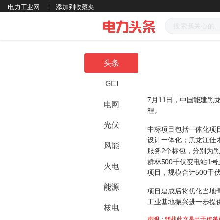
电力工业网
添加到收藏夹
头条
GEI
7月11日，中国能建黑
电网
程。
光伏
中标项目包括一体化项目
设计一体化；黑龙江佳木
风能
服务2个标包，分别为黑
群林500千伏变电站1
火电
项目，规模合计500千
能源
项目建成后将优化当地
工业基地振兴进一步提
核电
声明：转载此文是出于传递