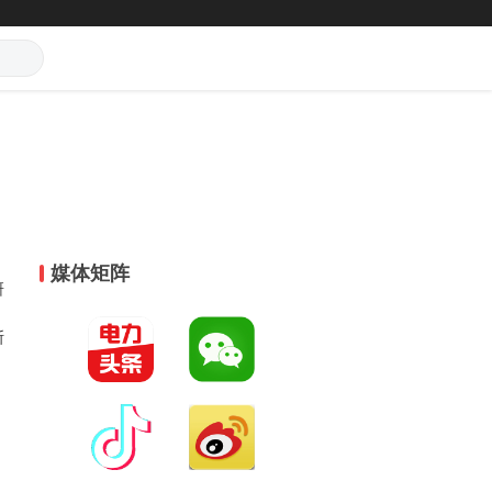
媒体矩阵
研
斯