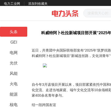
电力工业网
添加到收藏夹
头条
科威特阿卜杜拉新城项目部开展“2025
GEI
近日，共青团中央国际联络部发布“2025年‘筑梦丝
电网
科威特阿卜杜拉新城项目“新城连丝路，文化润青年
光伏
风能
火电
自今年3月该项目开展以来，项目部紧紧依托中国和
化交流、走进当地家庭、端午文化交流等10余场精
能源
家400余名青年参与。
核电
结一段跨国友谊