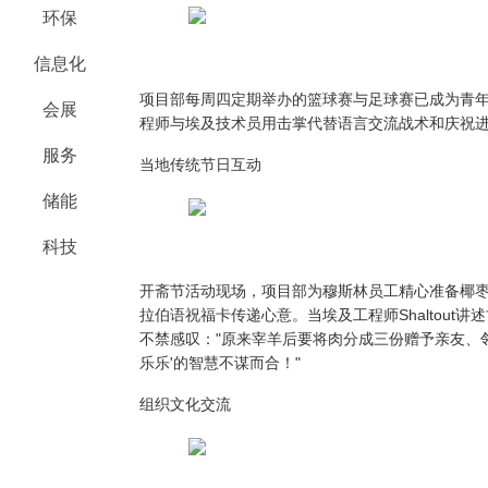
环保
信息化
项目部每周四定期举办的篮球赛与足球赛已成为青
会展
程师与埃及技术员用击掌代替语言交流战术和庆祝
服务
当地传统节日互动
储能
科技
开斋节活动现场，项目部为穆斯林员工精心准备椰
拉伯语祝福卡传递心意。当埃及工程师Shaltout
不禁感叹："原来宰羊后要将肉分成三份赠予亲友、
乐乐'的智慧不谋而合！"
组织文化交流