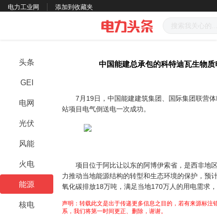
电力工业网
添加到收藏夹
头条
中国能建总承包的科特迪瓦生物质
GEI
7
月
19
日，中国能建建筑集团、国际集团联营体
电网
站项目电气倒送电一次成功。
光伏
风能
火电
项目位于阿比让以东的阿博伊索省，是西非地区
力推动当地能源结构的转型和生态环境的保护，预
能源
氧化碳排放
18
万吨，满足当地
170
万人的用电需求，
声明：转载此文是出于传递更多信息之目的，若有来源标注错
核电
系，我们将第一时间更正、删除，谢谢。