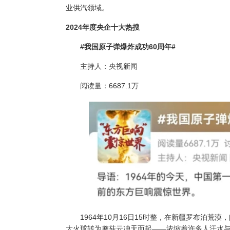
业供汽领域。
2024年度央企十大热搜
#
我国原子弹爆炸成功
60
周年
#
主持人：央视新闻
阅读量：
6687.1
万
1964
年
10
月
16
日
15
时整，在新疆罗布泊荒漠，
大火球转为蘑菇云冲天而起——浓缩着许多人汗水