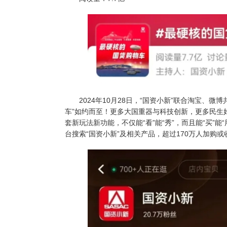
2024
年
10
月
28
日，“国资小新”联合淘宝、微博
车”如约而至！更多大国重器与科技创新，更多民生
套新玩法新功能，不仅能“看”能“秀”，而且能“买”能“
台搜索“国资小新”及相关产品，超过
170
万人加购或