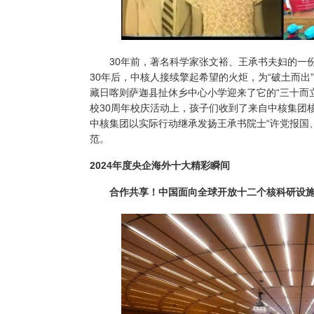
30
年前，著名科学家张文裕、王承书夫妇的一份
30
年后，中核人接续擎起希望的火炬，为“破土而出
藏日喀则萨迦县扯休乡中心小学迎来了它的“三十而立
校
30
周年校庆活动上，孩子们收到了来自中核集团
中核集团以实际行动继承发扬王承书院士“许党报国
范。
2024年度央企海外十大精彩瞬间
合作共享！中国面向全球开放十二个核科研设