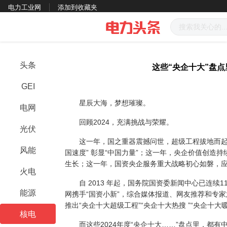
电力工业网
添加到收藏夹
头条
这些“央企十大”盘
GEI
星辰大海，梦想璀璨。
电网
回顾
2024
，充满挑战与荣耀。
光伏
这一年，国之重器震撼问世，超级工程拔地而起
风能
国速度” 彰显“中国力量”；这一年，央企价值创造
生长；这一年，国资央企服务重大战略初心如磐，
火电
自
2013
年起，国务院国资委新闻中心已连续
1
能源
网携手“国资小新”，综合媒体报道、网友推荐和专
推出“央企十大超级工程”“央企十大热搜 ”“央企十大
核电
而这些
2024
年度“央企十大……”盘点里，都有