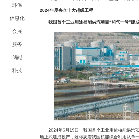
环保
2024
年度央企十大超级工程
信息化
我国首个工业用途核能供汽项目“和气一号”建
会展
服务
储能
科技
2024
年
6
月
19
日，我国首个工业用途核能供汽项
地正式建成投产，这标志着我国核能综合利用从单