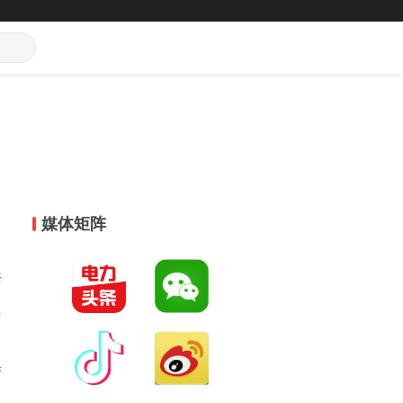
媒体矩阵
共
中
举