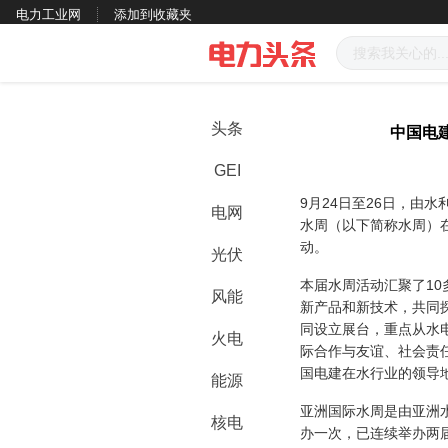
电力工业网
添加到收藏夹
头条
中国电
GEI
9月24日至26日，由
电网
水周（以下简称水周）
动。
光伏
本届水周活动汇聚了1
风能
新产品和新技术，共同
同设立展台，重点从水
火电
际合作与友谊、社会责
国电建在水行业的领导
能源
亚洲国际水周是由亚洲
核电
办一次，已连续举办两届