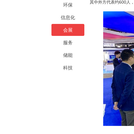
其中外方代表约600人
环保
信息化
会展
服务
储能
科技