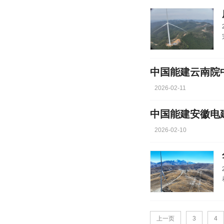
2026-02-11
2026-02-10
上一页
3
4