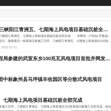
三峡阳江青洲五、七期海上风电项目基础沉桩全部完成
三峡阳江青洲五、七期海上风电项目基础沉桩全部完成 本网讯（卢忠灿 乔楚涵）
近日，随着最后一套基础沉桩施工完毕，三峡阳江青洲五、七期海上风电项目162套
础沉桩施工全部完成，标志着该项目全面进入风机主体吊装新阶段，为项目全容量并
2026-03-31
定了坚实基础。 ▲ 三峡阳江青洲五、七期海上风电项目基础沉桩顺利完工 三峡
阳江青洲五、七期海上风电项目位于广东省阳江市海域，规划装机容量200万千瓦。
中国能建广西工程局参建的武宣东乡100兆瓦风电项目首批并网发电成功
址中心离岸约70
团中标象州县马坪镇丰收园区等分散式风电项目
、七期海上风电项目基础沉桩全部完成
桩施工完毕，三峡阳江青洲五、七期海上风电项目162套基础沉桩施工全部完成，标