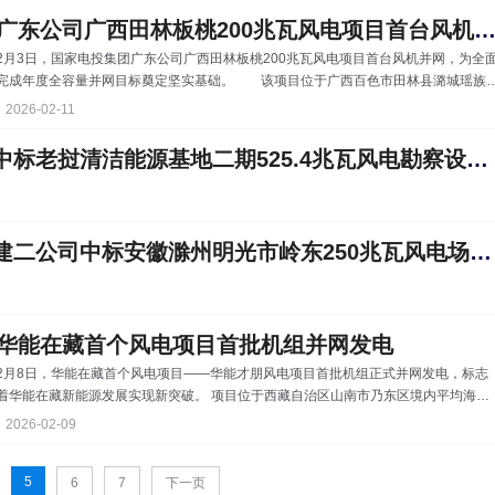
广东公司广西田林板桃200兆瓦风电项目首台风机
2月3日，国家电投集团广东公司广西田林板桃200兆瓦风电项目首台风机并网，为全
完成年度全容量并网目标奠定坚实基础。 该项目位于广西百色市田林县潞城瑶族
乡，总容量200兆瓦，安装32台6.25兆瓦的风力发电机组，正式投运后，预计年发电
2026-02-11
4.07亿千瓦时，年可节约标准煤约12.28万吨，减排二氧化碳约37万吨。 项目于
2025年8月5日开工，12月29日完成首台风机吊装。建设初期，面对征租地协调复杂
中国能建云南院中标老挝清洁能源基地二期525.4兆瓦风电勘察设计项目
山区大件运输困难等挑战，项目团队始终坚持“一次成优”的工作理念，运用三维仿真建
模技术勘察运输
中国能建安徽电建二公司中标安徽滁州明光市岭东250兆瓦风电场项目
华能在藏首个风电项目首批机组并网发电
2月8日，华能在藏首个风电项目——华能才朋风电项目首批机组正式并网发电，标志
着华能在藏新能源发展实现新突破。 项目位于西藏自治区山南市乃东区境内平均海拔
约5050米的高原上，装机规模8万千瓦，配置16兆瓦/64兆瓦时构网型储能系统。项目
2026-02-09
拟建设安装15台5兆瓦风机和1台6.25兆瓦的示范机组，该示范机组为西藏单机容量最
大风电机组。项目预计年发电量超2.23亿千瓦时，每年可节约标煤约6万吨，减少CO2
5
6
7
下一页
排放约16.4万吨，将有效增强当地能源保障能力，对践行“双碳”目标发挥积极作用。 华