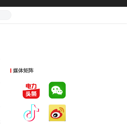
基
网
场
媒体矩阵
志