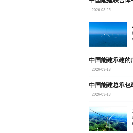
中国能建联合体中
2026-03-25
中国能建承建的
2026-03-18
2026-03-13