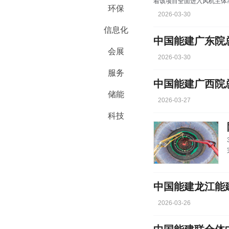
着该项目全面进入风机主体
环保
项目位于广东省阳江市海域，
2026-03-30
变。 海上风电基础沉桩施
信息化
施工组织和装备能力提出了
会展
2026-03-30
服务
中国能建广西院
储能
2026-03-27
科技
2026-03-26