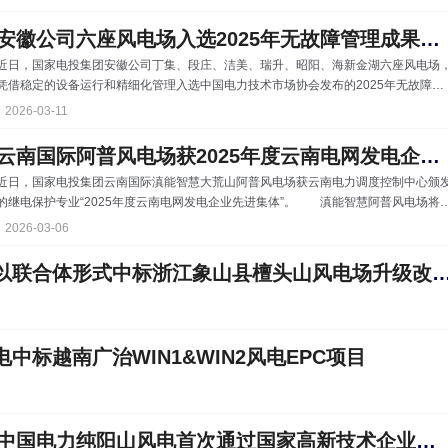
1.027亿千瓦时，相当于年均节约标准煤约6.18万吨，减少二氧化碳排放约16.18万
吨、二氧化硫排放约36.1吨、氮氧化物排放约37.64吨。 自吊装作业启动以来，贵
安徽公司六座风电场入选2025年无故障管理成果名单
州金元精心组织、科学施工，统筹设备供应、吊装机械、现场作业等关键环节，严格
近日，国家电投集团安徽公司丁集、段庄、洁美、瑞升、昭阳、海新金湖六座风电场
实安全管控与质量标准，
凭借稳定的设备运行和精细化管理入选中国电力技术市场协会发布的2025年无故障风
电场管理成果名单。 安徽公司持续深化“评诊治”闭环管理体系，以“一场一策”精准
2026-03-11
靶向治理为核心，通过开展风机测风设备送检、校准与性能优化，全方位提升风速测
数据的准确性、可靠性，为风机功率曲线精准验证提供硬核支撑；聚焦叶片校零、偏
云南国际阿普风电场获2025年度云南电网发电企业先进集体
误差分析、叶片风蚀修复、控制策略升级等关键环节，精准定位风机功率曲线，全面
近日，国家电投集团云南国际滇能智慧大荒山阿普风电场获云南电力调度控制中心颁
放风机最优发电效能；推动隐患排查治理
的继电保护专业“2025年度云南电网发电企业先进集体”。 滇能智慧阿普风电场将
电保护作为安全并网核心工作，通过完成保护压板智能化管控、电网态势感知装置升
2026-03-06
级、涉网设备改造及直流系统告警优化等多项关键技术改造，全面提升安全保障能力
2025年实现设备继电保护和安全自动装置投入率、正确动作率双100%。 此次获
​中国能建浙江院以联合体形式中标浙江象山县檀头山风电场升级改造
南电网继电保护专业先进集体称号是对云南国际滇能智慧阿普风电场专业能力、管理
平和安全业绩的高度肯定，更是对场
中标越南广治WIN1&WIN2风电EPC项目
中国电力纯阳山风电首次通过国家高新技术企业认定