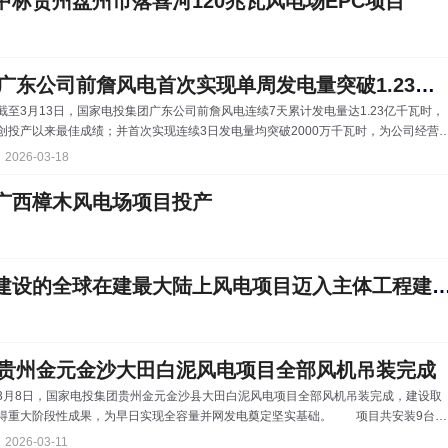
标贵州盘州市落喜河120兆瓦风电场EPC项目
广东公司前詹风电首次实现单周发电量突破1.23亿千瓦时
截至3月13日，国家电投集团广东公司前詹风电连续7天累计发电量达1.23亿千瓦时，
创投产以来最佳成绩；并首次实现连续3日发电量均突破2000万千瓦时，为公司经营
效奠定坚实基础。 前詹风电始终坚守安全生产底线，以高度的政治自觉积极践行
2026-03-18
企能源保供使命。紧盯海上大风“黄金”窗口期，坚持党建与业务深度融合，提前谋划、
周密部署，以“评诊治”闭环管理机制为抓手，持续优化海上运维策略，多措并举推动设
广西樟木风电场项目投产
备可靠性与发电效能双提升，为机组稳发满发筑牢坚实保障。 精准体检，“评”得全
面。自2025年11月启动
中国能建总承包建设的全球在建最大陆上风电项目迈入主
贵州金元金沙大田白泥风电项目全部风机吊装完成
3月8日，国家电投集团贵州金元金沙县大田白泥风电项目全部风机吊装完成，建设取
得重大阶段性成果，为早日实现全容量并网发电奠定坚实基础。 项目共安装9台
5.56兆瓦风电机组，总装机容量50.04兆瓦，全面建成投产后，预计年均发电量约
2026-03-11