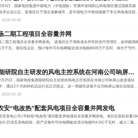
3月4日，国家电投集团中国电力（中电国际）官塘环保纯阳山风电项目通过国家高新
技术企业认定。该项目位于湖北省麻城市，是中国电力中电绿能旗下专注风电项目投
资、建设与运营的重点项目。此次认定是对项目在风电领域科技创新能力和技术管理
2026-03-05
平的权威认证。 该项目以科技创新为核心驱动，加大在核心技术研发、智能运维
系搭建及设备优化改造等方面的投入力度。重点聚焦风电设备智能运维与故障预警、
场二期工程项目全容量并网
机发电效率提升改造等关键技术攻关。 获此认定后，该项目不仅可享受企业所得
并网发电。 该项目位于湖南省永州市回龙圩管理区，由华能湖南
减免等国家扶持政策，更能有效提升品牌形象与核
5万千瓦。项目投运后，预计每年可向电网输送清洁电能8609万千瓦时，相当于节约
碳约6.8万吨、二氧化硫约494.13吨、氮氧化物约742.05吨，具有良好的经济、社会
苡萱 陈宇
能研院自主研发的风电主控系统在河南公司响屏山风电场投运
2月25日，国家电投集团能研院自主研发的风电主控系统在河南公司响屏山改造项目
中，通过2个月的样机试运行后正式投运。这一突破性进展不仅为响屏山项目后续批量
技术改造筑牢根基，更标志着能研院在攻克风电领域“卡脖子”技术上迈出关键一
2026-02-28
步。 该项目是集团首个场站级风电机组主控系统自主可控技术应用项目，采用能
院自主开发的主控系统，在主流变转速控制策略基础上，创新融入传动链加阻等降载
农安“电改热”配套风电项目全容量并网发电
法，耦合叶尖速比控制、最佳桨距角控制、智能偏航对风等多项智能化技术，并实现
安发电公司1号机组“电改热”项目配套风电项目全容量并网发电。项目总装机容量18
心控制器件全国产化替代。此套系统的应用将全面改
、8台6.25兆瓦风电机组，投产后每年可向电网输送清洁电能约4.9亿千瓦时，减少二氧化