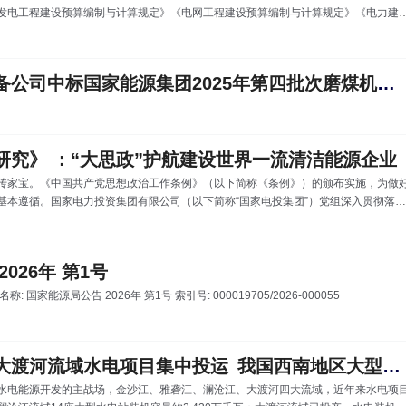
发电工程建设预算编制与计算规定》《电网工程建设预算编制与计算规定》《电力建
热力设备安装工程、电气设备安装工程、架空输电线路工程、电缆输电线路工程、调
品）》《电力建设工程概算定额（建筑工程、热力设备安装工程、电气设备安装工程
电线路工程、调试工程、通信工程）》（以上4项统称《电力建设工程定额和费
中国能建北京设备公司中标国家能源集团2025年第四批次磨煤机集中采购项目
研究》 ：“大思政”护航建设世界一流清洁能源企业
传家宝。《中国共产党思想政治工作条例》（以下简称《条例》）的颁布实施，为做
基本遵循。国家电力投资集团有限公司（以下简称“国家电投集团”）党组深入贯彻落实
工作作为企业党组织一项经常性、基础性工作来抓，创新构建“大思政”工作格局，切实
树立和践行正确政绩观、建设世界一流清洁能源企业的强大动力，奋力当好加快强国
式现代化的“先行者”。 突出高站位引领，把稳思想政治“方向标” 《
026年 第1号
目录项的基本信息 公开事项名称: 国家能源局公告 2026年 第1号 索引号: 000019705/2026-000055
央视新闻直播间大渡河流域水电项目集中投运 我国西南地区大型流域水电开发加速推进
水电能源开发的主战场，金沙江、雅砻江、澜沧江、大渡河四大流域，近年来水电项