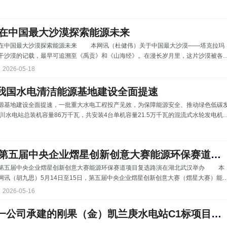
能供应充足，这得益于我国“加快构建清洁低碳安全高效的新型能源体系”，为能源强国
西，两个“之最”，见证能源强国建设鲜活图景：浙江台州，全球首台650摄氏度高效超
电厂加紧建设，主厂房、锅炉房区域700余根桩基施工已完成，正
在中国最大沙漠探索能源未来
在中国最大沙漠探索能源未来 本网讯（杜健伟）关于中国最大沙漠——塔克拉玛
干沙漠的记载，最早可追溯至《禹贡》和《山海经》。在漫长岁月里，这片沙漠被各
语言文字打上了神秘和荒凉的烙印。 曾经只有风沙和驼铃回响的地方，如今正被
2026-05-18
另一种声音填满。正在如火如荼建设中的新疆若羌新能源大基地项目，给古老的大漠
人声与机械的交响。 ▲ 塔克拉玛干沙漠中，一座新能源基地正在崛起。摄影：刘艾
我国水电清洁能源基地建设全面提速
菁 长期以来，中
源基地建设全面提速，一批重大水电工程投产见效，为保障能源安全、推动绿色低碳
川水电站总装机容量86万千瓦，共安装4台单机容量21.5万千瓦的混流式水轮发电机
。 截至目前，大渡河流域已集中投产水电装机超过2000万千瓦，成为我国重要的清洁
大渡河，今年以来，金沙江、雅砻江、澜沧江三大流域的水电项目建设也在全面提速。
总装机容量约2430万千瓦，已形成成熟的梯级开发格局；金沙江上
第五届中央企业熠星创新创意大赛能源环保赛道项目复选路演在湖...
第五届中央企业熠星创新创意大赛能源环保赛道项目复选路演在湖北武汉举办 本
网讯（胡九思）5月14日至15日，第五届中央企业熠星创新创意大赛（熠星大赛）能
环保赛道项目复选路演在湖北武汉举办。来自全国各地的100个创新项目团队齐聚武
2026-05-16
汉，紧扣“双碳”目标与能源产业转型升级，集中展示央企科创成果，探索产学研融合新
 ▲ 第五届中央企业熠星创新创意大赛能源环保赛道项目武汉站复选路演启
中国能建葛洲坝一公司承建的刚果（金）凯兰庚水电站C1标项目开工
动仪式现场 熠