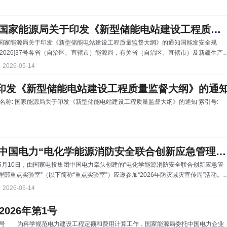
国家能源局关于印发《新型储能电站建设工程质量监督大纲》的通知
国家能源局关于印发《新型储能电站建设工程质量监督大纲》的通知国能发安全规
[2026]37号各省（自治区、直辖市）能源局，有关省（自治区、直辖市）及新疆生产
设兵团发展改革委，北京市城市管理委、天津市工业和信息化局、辽宁省工业和信息
2026-05-14
厅、重庆市经济和信息化委员会，各派出机构，可靠性和质监中心，各电力建设工程
量监督机构，全国电力安委会各企业成员单位： 为进一步加强和规范新型储能电
印发《新型储能电站建设工程质量监督大纲》的通
建设工程的质量监督管理工作，我局制定了《新型储能电站建设工程质量监督大纲》
》的通知 索引号:
现印发给你们，请遵照执行。 附件：新
中国电力“电化学能源消防安全联合创新应急管理部重点实验室”亮相“2026年防灾减灾宣传周”活动
5月10日，由国家电投集团中国电力牵头创建的“电化学能源消防安全联合创新应急管
理部重点实验室”（以下简称“重点实验室”）应邀参加“2026年防灾减灾宣传周”活动。
活动由中国消防救援学院联合北京市应急管理局、北京市地震局等单位共同举办，重
2026-05-14
实验室在活动中集中展示了其在电化学能源消防安全领域的核心技术成果与系统化解
方案。 活动重点展出了重点实验室研发的电化学能源消防安全“新材料、新技术、
026年第1号
新装备”。其中，5兆瓦时高安全液冷电池舱依托BMS（电池管理系统）热管理及
 第1号 为科学规范电力建设工程定额和费用计算工作，国家能源局委托中国电力企业
PACK（电池包）级与舱级消防联