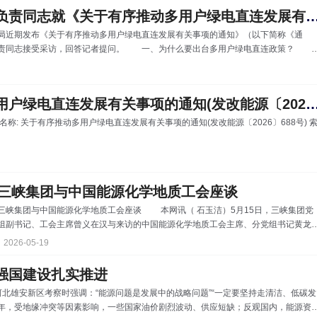
源消纳和调控政策措施，促进新能源就近就地消纳，更好满足能源绿色低碳转
国家能源局有关负责同志就《关于有序推动多用户绿电直连发展有关事项
局近期发布《关于有序推动多用户绿电直连发展有关事项的通知》（以下简称《通
负责同志接受采访，回答记者提问。 一、为什么要出台多用户绿电直连政策？
利用是破解高比例消纳难题的重要举措。去年出台的《关于有序推动绿电直连发展有
025〕650号）（以下简称单用户绿电直连），开创了新能源就近消纳利用新模式，
中反映单用户绿电直连仅允许新能源向单个用户直接供应绿电，无法满足多个用户的
关于有序推动多用户绿电直连发展有关事项的通知(发改能源〔20
26〕688号) 索
三峡集团与中国能源化学地质工会座谈
三峡集团与中国能源化学地质工会座谈 本网讯（ 石玉洁）5月15日，三峡集团党
组副书记、工会主席曾义在汉与来访的中国能源化学地质工会主席、分党组书记黄龙
行座谈，双方围绕助力“十五五”规划良好开局、深化产业工人队伍建设等进行深入交
2026-05-19
对黄龙一行来访表示欢迎，对中国能源化学地质工会长期以来的指导与
支持表示感谢，并介绍了三峡集团工会工作开展情况。他表示，三峡集团将深入学习
强国建设扎实推进
彻习近平总书记关于工
河北雄安新区考察时强调：“能源问题是发展中的战略问题”“一定要坚持走清洁、低碳发
局之年，受地缘冲突等因素影响，一些国家油价剧烈波动、供应短缺；反观国内，能源资