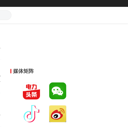
发
水
析
媒体矩阵
机
长
均
江
刘
迅