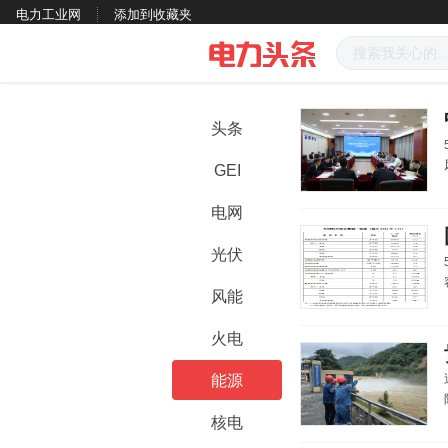
电力工业网
添加到收藏夹
头条
GEI
电网
光伏
风能
火电
能源
核电