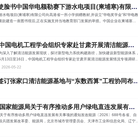
速组织召开防汛部署会议，启动防汛抢险应急预案，即刻升级防汛应急响应，全面进
中国驻柬埔寨大使脸书中国华电额勒赛下游水电项目(柬埔寒)有限公司向高港省一所小学捐赠教材并设立奖学金
24小时防汛战备状态。重点对大坝、溢洪道、启闭设备、输电线路等关键设备加强巡
下游水电项目(柬埔寒)有限公司向高港省一所小学捐赠教材,并设立“华电奖学金“和'华电
视检查。同时持续加强对来水情况的
月拨款建造一座图书馆后,正在实施支持当地教育部门发展的举措。中国企业在柬埔塞不
积极履行社会责任,成为中柬友谊的桥梁。
中国电机工程学会组织专家赴甘肃开展清洁能源发展专题调研
为深入了解清洁能源发展现状，探讨新型电力系统构建路径，加快建设新型能源体系
5月13日至16日，中国电机工程学会组织专家赴甘肃开展清洁能源发展情况专项调研
中国电机工程学会副理事长陈国平，学会副理事长、党委书记陈梅，以及来自中国电
2026-05-22
工程学会核能分会、国家电力调度控制中心、中国电力科学研究院、国网能源研究院
单位的10余位专家参与调研。 5月13日，调研团队前往国网甘肃省电力公司调研并
中国能建华北院签订张家口清洁能源基地与“东数西算”工程协同布局第一期绿电直连试点
举行座谈交流，围绕甘肃清洁能源发展面临的机遇与挑战、技术创新方向等内容开展
入研讨。适逢5月30日全
国家发展改革委 国家能源局关于有序推动多用户绿电直连发展有关事项的通知
关于有序推动多用户绿电直连发展有关事项的通知发改能源〔2026〕688号各省、自
设兵团发展改革委、能源局，北京市城市管理委员会、天津市工业和信息化局、辽宁
济和信息化委员会、重庆市经济和信息化委员会、甘肃省工业和信息化厅，国家能源
公司、中国南方电网有限责任公司，有关中央企业： 为贯彻落实党的二十大和二