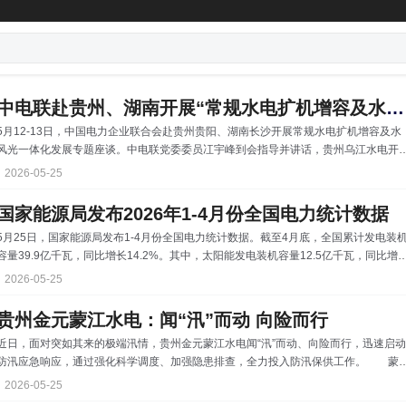
中电联赴贵州、湖南开展“常规水电扩机增容及水风光一体化发展问题研究”专题座谈
5月12-13日，中国电力企业联合会赴贵州贵阳、湖南长沙开展常规水电扩机增容及水
风光一体化发展专题座谈。中电联党委委员冮宇峰到会指导并讲话，贵州乌江水电开
有限责任公司（以下简称“乌江水电公司”）党委副书记、副董事长、总经理龙治安，国
2026-05-25
家电投集团首席专家、五凌电力公司副总监谭文胜分别出席贵州、湖南现场座谈
会。 座谈会上，乌江水电公司和五凌电力公司系统介绍了公司的发展历程和流域
国家能源局发布2026年1-4月份全国电力统计数据
风光一体化基地开发建设情况，分享了公司水电扩机增容的实践经验和工作成效，分
5月25日，国家能源局发布1-4月份全国电力统计数据。截至4月底，全国累计发电装
了更好推动水电扩机增容和发挥水风光一体化基
容量39.9亿千瓦，同比增长14.2%。其中，太阳能发电装机容量12.5亿千瓦，同比增
26.2%；风电装机容量6.6亿千瓦，同比增长22.0%。1-4月份，全国发电设备累计平
2026-05-25
利用925小时，比上年同期降低84小时。
贵州金元蒙江水电：闻“汛”而动 向险而行
近日，面对突如其来的极端汛情，贵州金元蒙江水电闻“汛”而动、向险而行，迅速启动
防汛应急响应，通过强化科学调度、加强隐患排查，全力投入防汛保供工作。 蒙
水电团坡电站5月19日16时45分，电站最大洪峰值达到910立方米每秒。该电站站长
2026-05-25
鑫第一时间将上游来水情况汇报至该厂生技部、运行部、安监部等相关部门。各部门