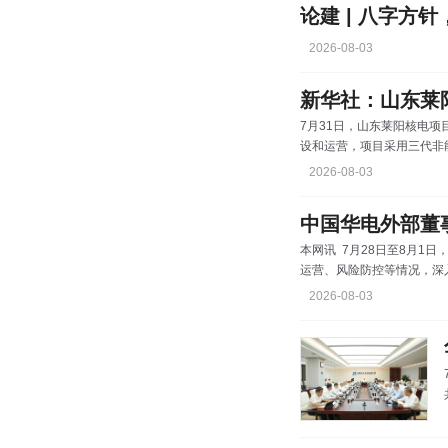
论建 | 八字方
2026-08-03
新华社：山东莱
7月31日，山东莱阳核电
设和运营，项目采用三代非
容量154.3万千瓦，总装
2026-08-03
发的具有完全自主知识产权
堆主冷却剂泵、堆芯仪表系
中国华电外部董
本网讯 7月28日至8月
运营、风险防控等情况，深
流，并拜访乌兹别克斯坦购电公司和哈
2026-08-03
家战略、推动“十四五”期
的良好精神风貌给予高度评