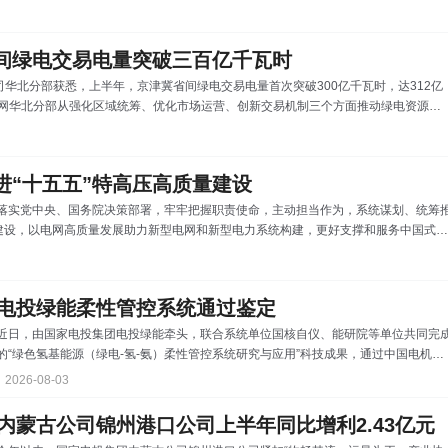
作座谈会和中央企业负责人研讨班精神，总结公司上半年工作，锚定“十五五”航向，部
司董事长、党组书记钱朝阳出席会议并讲话，公司董事、总经理、党组副书记季明彬
司外部董事余德辉、宁福顺，公司领导班子成员出席会议。 钱朝阳表示
间绿电交易电量突破三百亿千瓦时
司华北分部获悉，上半年，京津冀省间绿电交易电量首次突破300亿千瓦时，达312亿
国网华北分部从强化区域统筹、优化市场运营、创新交易机制三个方面推动绿电资源大
用户绿电消费需求，助力京津冀绿色协同发展。国网华北分部编制印发“华北区域服务
重点任务清单”和“服务北京市清洁低碳发展十大重点任务清单”，协同华北各省共同推
区域统筹布局。华北区内省间市场按自然日连续开市，市场运行效率大幅
进“十五五”特高压高质量建设
落实党中央、国务院决策部署，牢牢把握职责使命，主动担当作为，系统谋划、统筹
程建设，以电网高质量发展助力新型电网和新型电力系统构建，更好支撑和服务中国式现
司将开工建设一批特高压直流输电通道，持续完善华东、华北、华中、西南特高压交流网
海上风电送出等一批重点工程建设，“十五五”期间特高压在建总体规模超过“十三
网建设进入全面提速、跨越升级的新阶段。 强化要素统筹保障，推动特高压规
电投绿能柔性管控系统通过鉴定
近日，由国家电投集团电投绿能牵头，联合系统单位国核自仪、能研院等单位共同完
的“绿色氢基能源（绿电-氢-氨）柔性管控系统研究与应用”科技成果，通过中国电机工
程学会行业专家鉴定。 长期以来，新能源发电的间歇性、波动性与化工工艺生产
2026-08-03
续、稳定的刚性需求之间存在的天然矛盾，是制约绿色氢基能源产业规模化发展的主
技术瓶颈。针对行业痛点，电投绿能柔性管控系统项目团队依托“氢洲・大安绿氨”示范
内蒙古公司锦州港口公司上半年同比增利2.43亿元
项目，开展涵盖风光发电、电解制氢、储氢及合成氨系统的全流程智能柔性管控技术