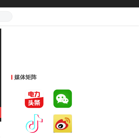
媒体矩阵
核